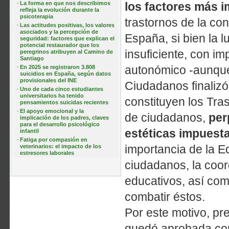
·
La forma en que nos describimos
los factores más i
refleja la evolución durante la
psicoterapia
trastornos de la co
·
Las actitudes positivas, los valores
asociados y la percepción de
España, si bien la 
seguridad: factores que explican el
potencial restaurador que los
insuficiente, con im
peregrinos atribuyen al Camino de
Santiago
autonómico -aunque c
·
En 2025 se registraron 3.808
suicidios en España, según datos
provisionales del INE
Ciudadanos finalizó
·
Uno de cada cinco estudiantes
universitarios ha tenido
constituyen los Tra
pensamientos suicidas recientes
·
El apoyo emocional y la
de ciudadanos,
per
implicación de los padres, claves
para el desarrollo psicológico
estéticas impuesta
infantil
·
Fatiga por compasión en
importancia de la E
veterinarios: el impacto de los
estresores laborales
ciudadanos, la coor
educativos, así como
combatir éstos.
Por este motivo, pr
quedó aprobada con