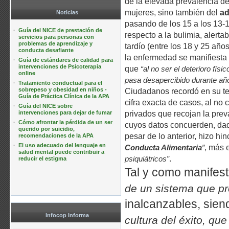
de la elevada prevalencia de
mujeres, sino también del
ad
Noticias
pasando de los 15 a los 13-1
·
Guía del NICE de prestación de
respecto a la bulimia, alerta
servicios para personas con
problemas de aprendizaje y
tardío (entre los 18 y 25 año
conducta desafiante
la enfermedad se manifiesta 
·
Guía de estándares de calidad para
intervenciones de Psicoterapia
que
“al no ser el deterioro fís
online
pasa desapercibido durante añ
·
Tratamiento conductual para el
sobrepeso y obesidad en niños -
Ciudadanos recordó en su text
Guía de Práctica Clínica de la APA
cifra exacta de casos, al no 
·
Guía del NICE sobre
intervenciones para dejar de fumar
privados que recojan la preva
·
Cómo afrontar la pérdida de un ser
cuyos datos concuerden, dada
querido por suicidio,
pesar de lo anterior, hizo hi
recomendaciones de la APA
·
El uso adecuado del lenguaje en
, más 
Conducta Alimentaria
”
salud mental puede contribuir a
.
psiquiátricos”
reducir el estigma
Tal y como manifestó
de un sistema que p
inalcanzables, sien
Infocop Informa
cultura del éxito, que