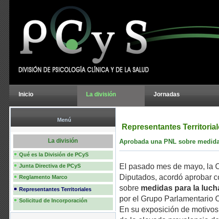
Inicio
La división
Jornadas
Menú
Representantes Territoria
La división
Aprobada una PNL sobre medidas 
Qué es la División de PCyS
El pasado mes de mayo, la C
Junta Directiva de PCyS
Diputados, acordó aprobar c
Reglamento Marco
sobre
medidas para la lucha
Representantes Territoriales
por el Grupo Parlamentario 
Solicitud de Incorporación
En su exposición de motivos