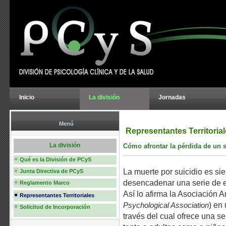
Inicio
La división
Jornadas
Menú
Representantes Territoria
La división
Cómo afrontar la pérdida de un 
Qué es la División de PCyS
La muerte por suicidio es si
Junta Directiva de PCyS
desencadenar una serie de 
Reglamento Marco
Así lo afirma la Asociación 
Representantes Territoriales
) en
Psychological Association
Solicitud de Incorporación
través del cual ofrece una s