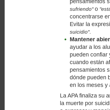
pensamientos su
o
sufriendo"
"est
concentrarse en
Evitar la expre
.
suicidio"
Mantener abier
ayudar a los alu
pueden confiar 
cuando están af
pensamientos su
dónde pueden bu
en los meses y 
La APA finaliza su 
la muerte por suici