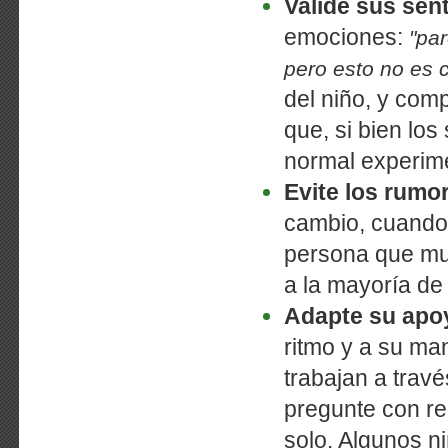
Valide sus sen
emociones:
"pa
pero esto no es c
del niño, y com
que, si bien lo
normal experim
Evite los rumo
cambio, cuando 
persona que mu
a la mayoría de 
Adapte su apo
ritmo y a su ma
trabajan a trav
pregunte con re
solo. Algunos n