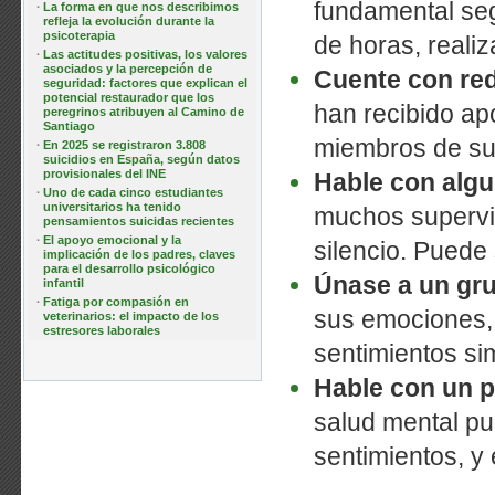
fundamental seg
·
La forma en que nos describimos
refleja la evolución durante la
psicoterapia
de horas, realiz
·
Las actitudes positivas, los valores
asociados y la percepción de
Cuente con re
seguridad: factores que explican el
potencial restaurador que los
han recibido ap
peregrinos atribuyen al Camino de
Santiago
miembros de su
·
En 2025 se registraron 3.808
suicidios en España, según datos
provisionales del INE
Hable con algu
·
Uno de cada cinco estudiantes
universitarios ha tenido
muchos superviv
pensamientos suicidas recientes
·
El apoyo emocional y la
silencio. Puede 
implicación de los padres, claves
para el desarrollo psicológico
Únase a un gr
infantil
·
Fatiga por compasión en
sus emociones,
veterinarios: el impacto de los
estresores laborales
sentimientos sim
Hable con un p
salud mental pu
sentimientos, y