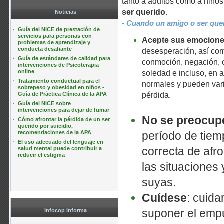
tanto a adultos como a niños
ser querido
.
Noticias
- Cuando un amigo o ser quer
·
Guía del NICE de prestación de
servicios para personas con
Acepte sus emocion
problemas de aprendizaje y
conducta desafiante
desesperación, así co
·
Guía de estándares de calidad para
conmoción, negación, c
intervenciones de Psicoterapia
online
soledad e incluso, en a
·
Tratamiento conductual para el
normales y pueden vari
sobrepeso y obesidad en niños -
Guía de Práctica Clínica de la APA
pérdida.
·
Guía del NICE sobre
intervenciones para dejar de fumar
No se preocupe
·
Cómo afrontar la pérdida de un ser
querido por suicidio,
recomendaciones de la APA
período de tiem
·
El uso adecuado del lenguaje en
correcta de afr
salud mental puede contribuir a
reducir el estigma
las situaciones
suyas.
Cuídese
: cuida
suponer el empu
Infocop Informa