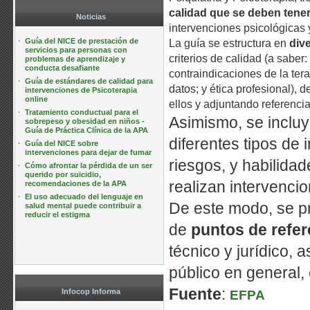
calidad que se deben tene
Noticias
intervenciones psicológicas y
·
Guía del NICE de prestación de
La guía se estructura en
div
servicios para personas con
criterios de calidad (a saber
problemas de aprendizaje y
conducta desafiante
contraindicaciones de la tera
·
Guía de estándares de calidad para
datos; y ética profesional), 
intervenciones de Psicoterapia
online
ellos y adjuntando referencia
·
Tratamiento conductual para el
Asimismo, se inclu
sobrepeso y obesidad en niños -
Guía de Práctica Clínica de la APA
diferentes tipos de 
·
Guía del NICE sobre
intervenciones para dejar de fumar
riesgos, y habilida
·
Cómo afrontar la pérdida de un ser
querido por suicidio,
realizan intervencio
recomendaciones de la APA
·
El uso adecuado del lenguaje en
De este modo, se pr
salud mental puede contribuir a
reducir el estigma
de
puntos de refer
técnico y jurídico, 
público en general,
Fuente
:
Infocop Informa
EFPA